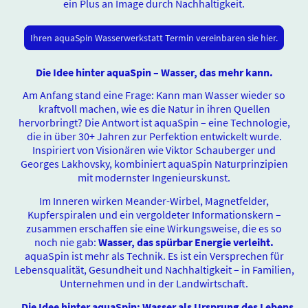
ein Plus an Image durch Nachhaltigkeit.
Ihren aquaSpin Wasserwerkstatt Termin vereinbaren sie hier.
Die Idee hinter aquaSpin – Wasser, das mehr kann.
Am Anfang stand eine Frage: Kann man Wasser wieder so
kraftvoll machen, wie es die Natur in ihren Quellen
hervorbringt? Die Antwort ist aquaSpin – eine Technologie,
die in über 30+ Jahren zur Perfektion entwickelt wurde.
Inspiriert von Visionären wie Viktor Schauberger und
Georges Lakhovsky, kombiniert aquaSpin Naturprinzipien
mit modernster Ingenieurskunst.
Im Inneren wirken Meander-Wirbel, Magnetfelder,
Kupferspiralen und ein vergoldeter Informationskern –
zusammen erschaffen sie eine Wirkungsweise, die es so
noch nie gab:
Wasser, das spürbar Energie verleiht.
aquaSpin ist mehr als Technik. Es ist ein Versprechen für
Lebensqualität, Gesundheit und Nachhaltigkeit – in Familien,
Unternehmen und in der Landwirtschaft.
„Die Idee hinter aquaSpin: Wasser als Ursprung des Lebens