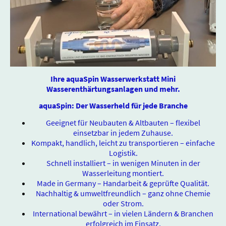
Ihre aquaSpin Wasserwerkstatt Mini
Wasserenthärtungsanlagen und mehr.
aquaSpin: Der Wasserheld für jede Branche
Geeignet für Neubauten & Altbauten – flexibel
einsetzbar in jedem Zuhause.
Kompakt, handlich, leicht zu transportieren – einfache
Logistik.
Schnell installiert – in wenigen Minuten in der
Wasserleitung montiert.
Made in Germany – Handarbeit & geprüfte Qualität.
Nachhaltig & umweltfreundlich – ganz ohne Chemie
oder Strom.
International bewährt – in vielen Ländern & Branchen
erfolgreich im Einsatz.