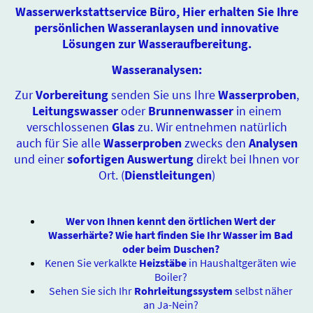
Wasserwerkstattservice Büro, Hier erhalten Sie Ihre
persönlichen Wasseranlaysen und innovative
Lösungen zur Wasseraufbereitung.
Wasseranalysen:
Zur
Vorbereitung
senden Sie uns Ihre
Wasserproben
,
Leitungswasser
oder
Brunnenwasser
in einem
verschlossenen
Glas
zu. Wir entnehmen natürlich
auch für Sie alle
Wasserproben
zwecks den
Analysen
und einer
sofortigen Auswertung
direkt bei Ihnen vor
Ort. (
Dienstleitungen
)
Wer von Ihnen kennt den örtlichen Wert der
Wasserhärte? Wie hart finden Sie Ihr Wasser im Bad
oder beim Duschen?
Kenen Sie verkalkte
Heizstäbe
in Haushaltgeräten wie
Boiler?
Sehen Sie sich Ihr
Rohrleitungssystem
selbst näher
an Ja-Nein?